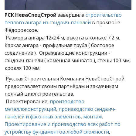
РСК НеваСпецСтрой
завершила
строительство
тёплого ангара из сэндвич-панелей
в промзоне
Фёдоровское.
Размеры ангара 12х24 м, высота в коньке 7.2 м.
Каркас ангара - профильная труба ( болтовое
соединение ). Ограждающие конструкции -
сэндвич-панели ( каменная минвата ), стены 100 мм,
кровля 120 мм.
Русская Строительная Компания НеваСпецСтрой
предоставляет своим партнёрам и заказчикам
полный цикл строительства.
Проектирование,
производство
металлоконструкций
,
производство сэндвич-
панелей и фасонных элементов
,
монтаж
.
Проектирование и производство всех работ по
устройству фундаментов любой сложности
,